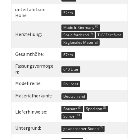
unterfahrbare
52cm
Höhe:
(?)
Made in Germany
Herstellung:
(?)
Sozialfördernd
TÜV Zertifikat
Regionales Material
Gesamthöhe:
67cm
Fassungsvermöge
640 Liter
n:
Modellreihe:
Rollibeet
Materialherkunft:
Deutschland
(?)
(?)
Bausatz
Spedition
Lieferhinweise:
(?)
Schwer
Untergrund:
(?)
gewachsener Boden