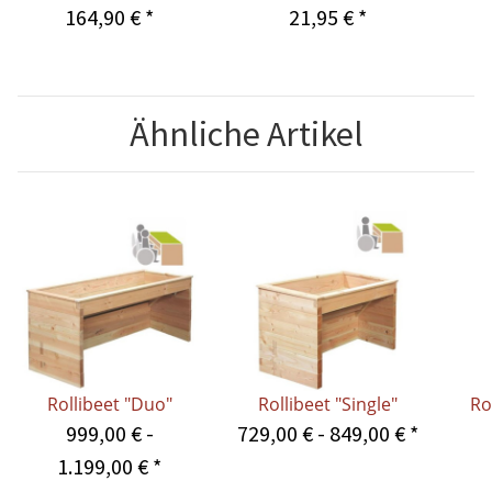
Höhe 52cm
164,90 €
*
21,95 €
*
Ähnliche Artikel
Rollibeet "Duo"
Rollibeet "Single"
Ro
999,00 € -
729,00 € -
849,00 €
*
1.199,00 €
*