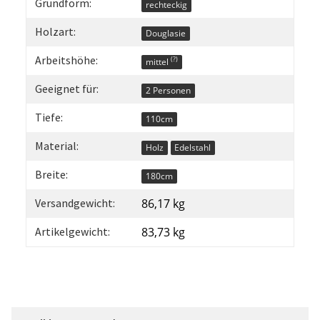
Grundform:
rechteckig
Holzart:
Douglasie
Arbeitshöhe:
(?)
mittel
Geeignet für:
2 Personen
Tiefe:
110cm
Material:
Holz
Edelstahl
Breite:
180cm
Versandgewicht:
86,17 kg
Artikelgewicht:
83,73
kg