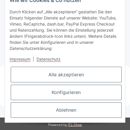
Wie wir Cookies & Co nutzen
Durch Klicken auf „Alle akzeptieren“ gestatten Sie den
Einsatz folgender Dienste auf unserer Website: YouTube,
Informationen
Vimeo, ReCaptcha, dash.bar, PayPal Express Checkout
und Ratenzahlung. Sie können die Einstellung jederzeit
Bestellung widerrufen
ändern (Fingerabdruck-Icon links unten). Weitere Details
finden Sie unter
Konfigurieren
und in unserer
Datenschutzerklärung
.
Gesetzliche Informationen
Impressum
|
Datenschutz
Vorkasse
2% Rabatt
Alle akzeptieren
bei Zahlung via Überweisung
Zahlung und Versand
Konfigurieren
weitere Infos finden Sie hier
* Alle Preise inkl. gesetzlicher USt., zzgl.
Versand
Ablehnen
Powered by
JTL-Shop