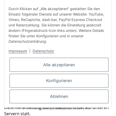
Durch Klicken auf „Alle akzeptieren“ gestatten Sie den
Einsatz von Matomo als Softwarelösung zur
Einsatz folgender Dienste auf unserer Website: YouTube,
Webanalyse
Vimeo, ReCaptcha, dash.bar, PayPal Express Checkout
und Ratenzahlung. Sie können die Einstellung jederzeit
Zum Zweck der Webseitenanalyse werden mit der
ändern (Fingerabdruck-Icon links unten). Weitere Details
Software Matomo der
InnoCraft Ltd.
, 7 Waterloo Quay,
finden Sie unter
Konfigurieren
und in unserer
PO Box 625, 6140 Wellington, Neuseeland automatisch
Datenschutzerklärung
.
Daten (IP-Adresse, Zeitpunkt des Besuchs, Geräte- und
Browser-Informationen sowie Informationen zu Ihrer
Impressum
|
Datenschutz
Nutzung unserer Webseite) erhoben und gespeichert,
aus denen unter Verwendung von Pseudonymen
Alle akzeptieren
Nutzungsprofile erstellt werden. Hierzu können
Cookies eingesetzt werden. Die pseudonymisierten
Konfigurieren
Nutzungsprofile werden ohne eine gesondert zu
erteilende, ausdrückliche Einwilligung nicht mit
personenbezogenen Daten über den Träger des
Ablehnen
Pseudonyms zusammengeführt. Die
Datenverarbeitung durch Matomo findet auf unseren
Servern statt.