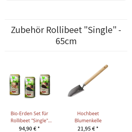
Zubehör Rollibeet "Single" -
65cm
Bio-Erden Set für
Hochbeet
Rollibeet "Single"
Blumenkelle
Höhe 65cm
94,90 €
*
21,95 €
*