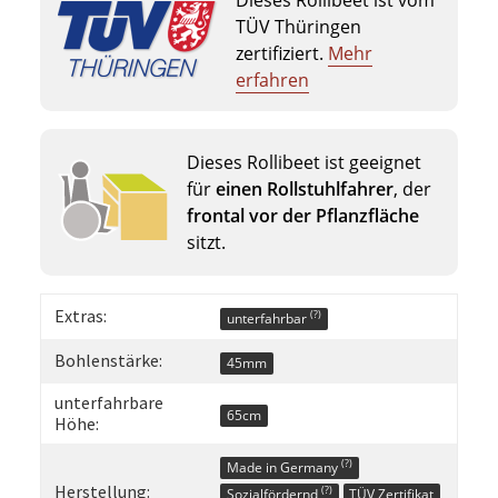
TÜV Thüringen
zertifiziert.
Mehr
erfahren
Dieses Rollibeet ist geeignet
für
einen Rollstuhlfahrer
, der
frontal vor der Pflanzfläche
sitzt.
Extras:
(?)
unterfahrbar
Bohlenstärke:
45mm
unterfahrbare
65cm
Höhe:
(?)
Made in Germany
Herstellung:
(?)
Sozialfördernd
TÜV Zertifikat