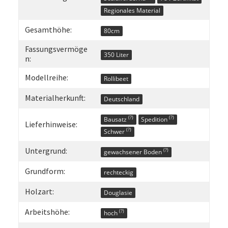
Regionales Material
Gesamthöhe:
80cm
Fassungsvermöge
350 Liter
n:
Modellreihe:
Rollibeet
Materialherkunft:
Deutschland
(?)
(?)
Bausatz
Spedition
Lieferhinweise:
(?)
Schwer
Untergrund:
(?)
gewachsener Boden
Grundform:
rechteckig
Holzart:
Douglasie
Arbeitshöhe:
(?)
hoch