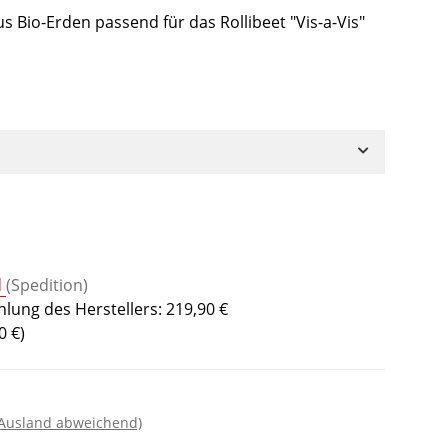
s Bio-Erden passend für das Rollibeet "Vis-a-Vis"
d
(Spedition)
lung des Herstellers
:
219,90 €
0 €
)
 Ausland abweichend)